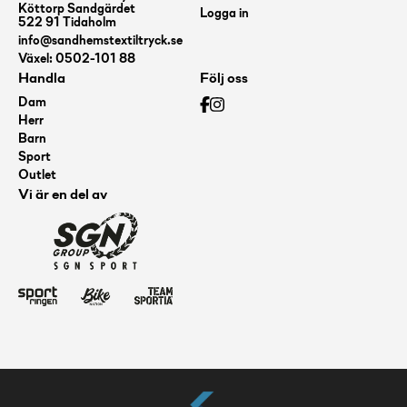
Köttorp Sandgärdet
Logga in
522 91 Tidaholm
info@sandhemstextiltryck.se
Växel: 0502-101 88
Handla
Följ oss
Dam
Herr
Barn
Sport
Outlet
Vi är en del av