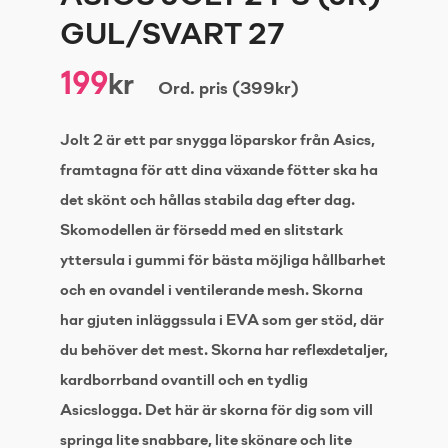
GUL/SVART 27
199
kr
Ord. pris (399kr)
Jolt 2 är ett par snygga löparskor från Asics,
framtagna för att dina växande fötter ska ha
det skönt och hållas stabila dag efter dag.
Skomodellen är försedd med en slitstark
yttersula i gummi för bästa möjliga hållbarhet
och en ovandel i ventilerande mesh. Skorna
har gjuten inläggssula i EVA som ger stöd, där
du behöver det mest. Skorna har reflexdetaljer,
kardborrband ovantill och en tydlig
Asicslogga. Det här är skorna för dig som vill
springa lite snabbare, lite skönare och lite