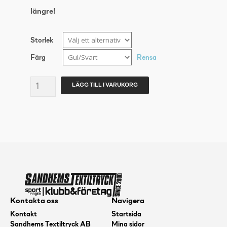
längre!
Storlek
Färg
Rensa
ASICS
LÄGG TILL I VARUKORG
JOLT
2
PS
(JR)
Gul/Svart
27
mängd
Kontakta oss
Navigera
Kontakt
Startsida
Sandhems Textiltryck AB
Mina sidor