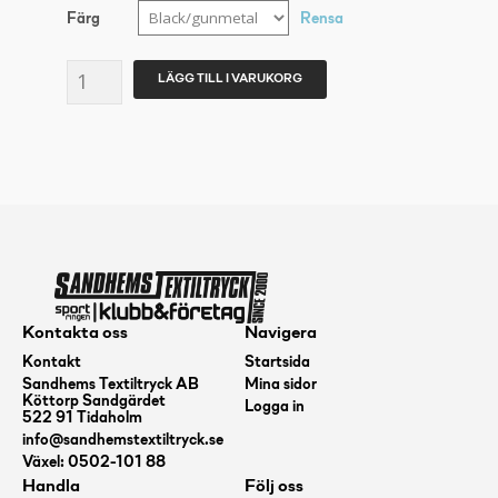
Färg
Rensa
ASICS
LÄGG TILL I VARUKORG
GEL-
ROCKET
10
mängd
Kontakta oss
Navigera
Kontakt
Startsida
Sandhems Textiltryck AB
Mina sidor
Köttorp Sandgärdet
Logga in
522 91 Tidaholm
info@sandhemstextiltryck.se
Växel: 0502-101 88
Handla
Följ oss