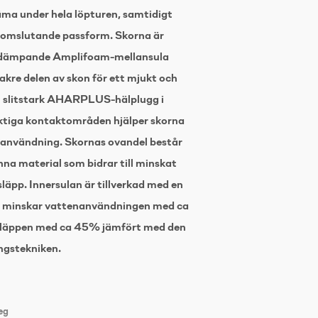
äma under hela löpturen, samtidigt
 omslutande passform. Skorna är
tdämpande Amplifoam-mellansula
akre delen av skon för ett mjukt och
En slitstark AHARPLUS-hälplugg i
ktiga kontaktområden hjälper skorna
g användning. Skornas ovandel består
a material som bidrar till minskat
släpp. Innersulan är tillverkad med en
m minskar vattenanvändningen med ca
släppen med ca 45% jämfört med den
ngstekniken.
eg