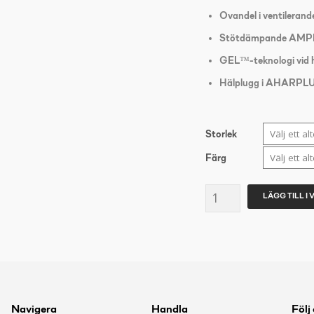
Ovandel i ventileran
Stötdämpande AM
GEL™-teknologi vid 
Hälplugg i AHARP
Storlek
Färg
Asics
LÄGG TILL I
Gel-
Pulse
14
herr
mängd
Navigera
Handla
Följ