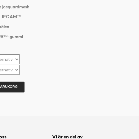
de jacquardmesh
PLIFOAM™
hälen
LUS™-gummi
 VARUKORG
 oss
Vi är en del av