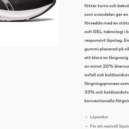
fötter torra och bekv
som ovandelen ger en
försedda med en stö
och GEL-teknologi i b
responsivt löpsteg. 
gummi placerad på vi
att klara av långvari
av minst 20% återvunn
avfall och koldioxidut
färgningsprocess so
33% och koldioxidut
konventionella färgni
Löparskor
För ett neutralt löpst