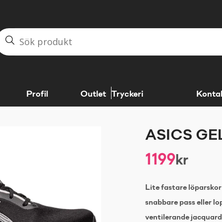
Profil
Outlet
Tryckeri
Konta
ASICS GE
1199
kr
Lite fastare löparskor
snabbare pass eller lop
ventilerande jacquardm