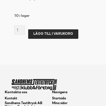
10 i lager
ARENA
LÄGG TILL I VARUKORG
TEAM
BACKPACK
45
BLACK
mängd
Kontakta oss
Navigera
Kontakt
Startsida
Sandhems Textiltryck AB
Mina sidor