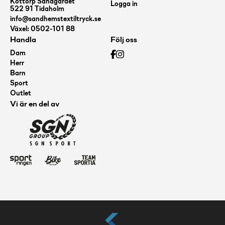
Köttorp Sandgärdet
Logga in
522 91 Tidaholm
info@sandhemstextiltryck.se
Växel: 0502-101 88
Handla
Följ oss
Dam
Herr
Barn
Sport
Outlet
Vi är en del av