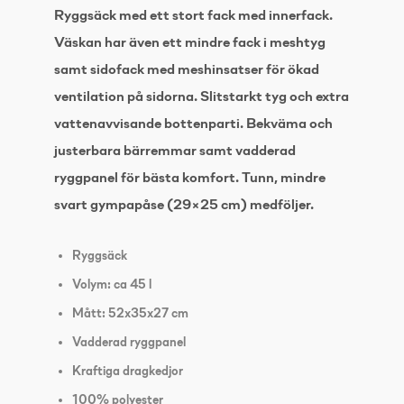
Ryggsäck med ett stort fack med innerfack.
Väskan har även ett mindre fack i meshtyg
samt sidofack med meshinsatser för ökad
ventilation på sidorna. Slitstarkt tyg och extra
vattenavvisande bottenparti. Bekväma och
justerbara bärremmar samt vadderad
ryggpanel för bästa komfort. Tunn, mindre
svart gympapåse (29×25 cm) medföljer.
Ryggsäck
Volym: ca 45 l
Mått: 52x35x27 cm
Vadderad ryggpanel
Kraftiga dragkedjor
100% polyester