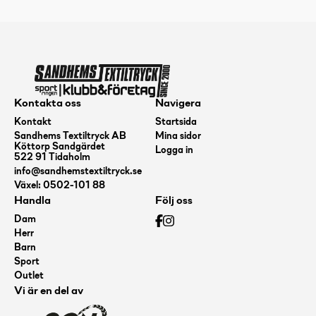
Kontakta oss
Navigera
Kontakt
Startsida
Sandhems Textiltryck AB
Mina sidor
Köttorp Sandgärdet
Logga in
522 91 Tidaholm
info@sandhemstextiltryck.se
Växel: 0502-101 88
Handla
Följ oss
Dam
Herr
Barn
Sport
Outlet
Vi är en del av