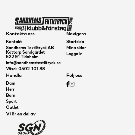
Kontakta oss
Navigera
Kontakt
Startsida
Sandhems Textiltryck AB
Mina sidor
Köttorp Sandgärdet
Logga in
522 91 Tidaholm
info@sandhemstextiltryck.se
Växel: 0502-101 88
Handla
Följ oss
Dam
Herr
Barn
Sport
Outlet
Vi är en del av