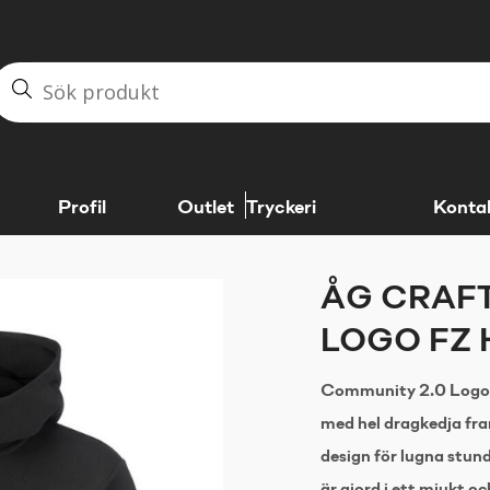
Profil
Outlet
Tryckeri
Konta
ÅG CRAFT
LOGO FZ 
Community 2.0 Logo 
med hel dragkedja fra
design för lugna stun