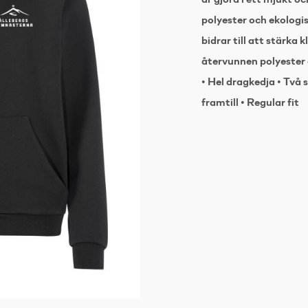
är gjord i ett mjukt o
polyester och ekologi
bidrar till att stärka
återvunnen polyester 
• Hel dragkedja • Två 
framtill • Regular fit