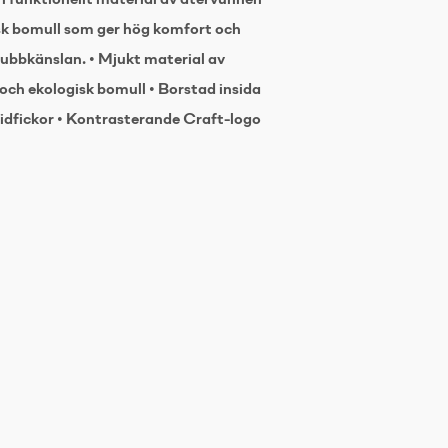
ch funktionellt material av återvunnen
sk bomull som ger hög komfort och
 klubbkänslan. • Mjukt material av
och ekologisk bomull • Borstad insida
sidfickor • Kontrasterande Craft-logo