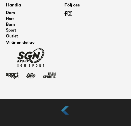
Handla
Följ oss
Dam
Herr
Barn
Sport
Outlet
Vi är en del av