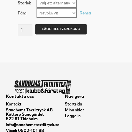
Storlek
Färg
Rensa
ADIDAS
LÄGG TILL I VARUKORG
CON20
TR
PANTS
Senior
mängd
Kontakta oss
Navigera
Kontakt
Startsida
Sandhems Textiltryck AB
Mina sidor
Köttorp Sandgärdet
Logga in
522 91 Tidaholm
info@sandhemstextiltryck.se
Växel: 0502-101 88