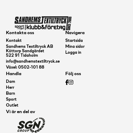
Kontakta oss
Navigera
Kontakt
Startsida
Sandhems Textiltryck AB
Mina sidor
Köttorp Sandgärdet
Logga in
522 91 Tidaholm
info@sandhemstextiltryck.se
Växel: 0502-101 88
Handla
Följ oss
Dam
Herr
Barn
Sport
Outlet
Vi är en del av