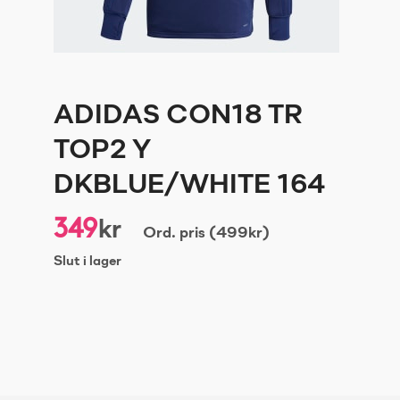
ADIDAS CON18 TR
TOP2 Y
DKBLUE/WHITE 164
349
kr
Ord. pris (499kr)
Slut i lager