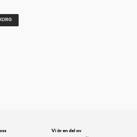
UKORG
 oss
Vi är en del av