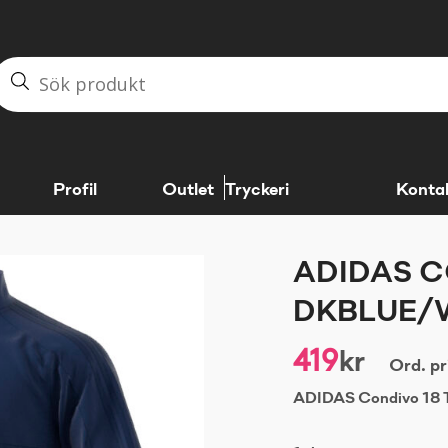
Profil
Outlet
Tryckeri
Konta
ADIDAS C
DKBLUE/
419
kr
Ord. pr
ADIDAS Condivo 18 T