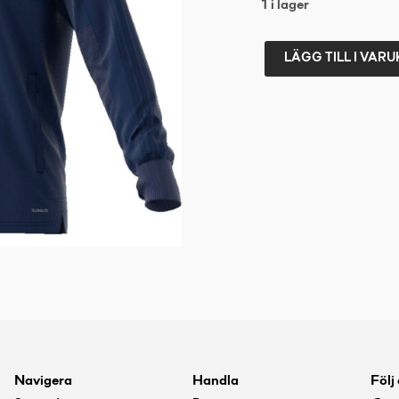
1 i lager
LÄGG TILL I VAR
ADIDAS
CON18
TR
TOP2
DKBLUE/WHITE
XXL
mängd
Navigera
Handla
Följ