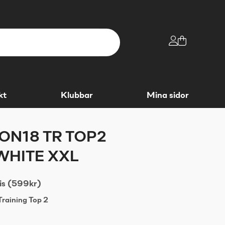
kt
Klubbar
Mina sidor
ON18 TR TOP2
WHITE XXL
is (599kr)
raining Top 2