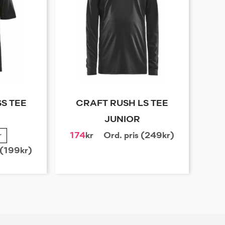
S TEE
CRAFT RUSH LS TEE
JUNIOR
r
174
kr
Ord. pris (249kr)
 (199kr)