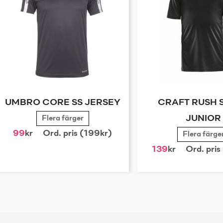
UMBRO CORE SS JERSEY
CRAFT RUSH S
Flera färger
JUNIOR
99
kr
Ord. pris (199kr)
Flera färge
139
kr
Ord. pris