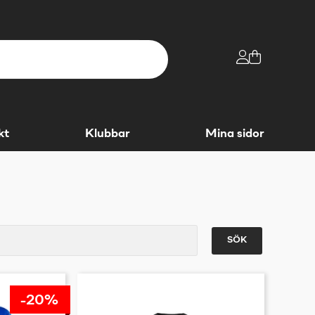
kt
Klubbar
Mina sidor
SÖK
-20%