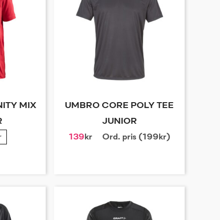
ITY MIX
UMBRO CORE POLY TEE
R
JUNIOR
r
139
kr
Ord. pris (199kr)