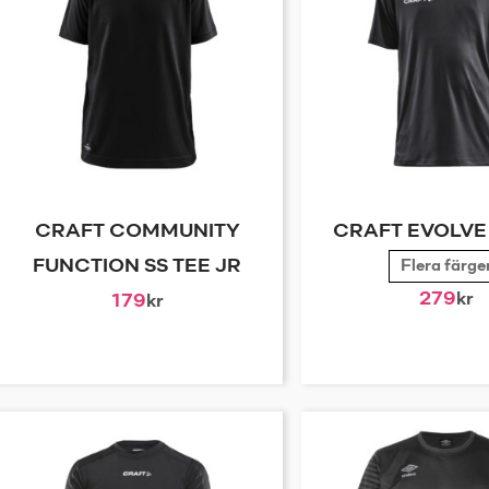
CRAFT COMMUNITY
CRAFT EVOLVE 
FUNCTION SS TEE JR
Flera färge
279
kr
179
kr