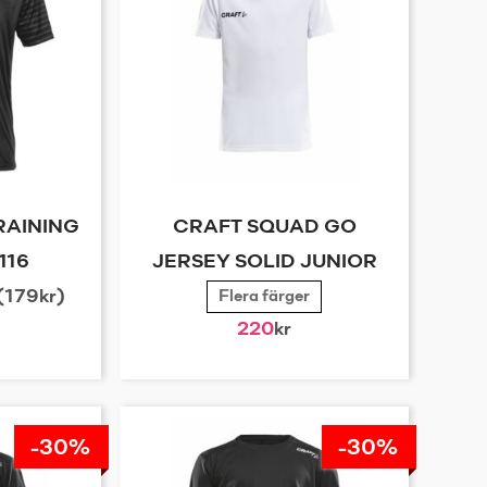
RAINING
CRAFT SQUAD GO
116
JERSEY SOLID JUNIOR
 (179kr)
Flera färger
220
kr
-30%
-30%