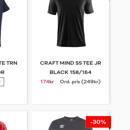
TE TRN
CRAFT MIND SS TEE JR
OR
BLACK 158/164
r
174
kr
Ord. pris (249kr)
-30%