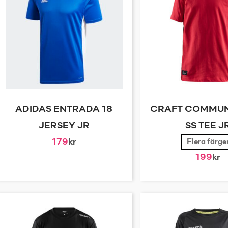
ADIDAS ENTRADA 18
CRAFT COMMUN
JERSEY JR
SS TEE J
179
kr
Flera färge
199
kr