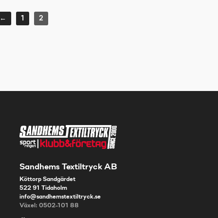
←
1
2
Sandhems Textiltryck AB
Köttorp Sandgärdet
522 91 Tidaholm
info@sandhemstextiltryck.se
Växel: 0502-101 88