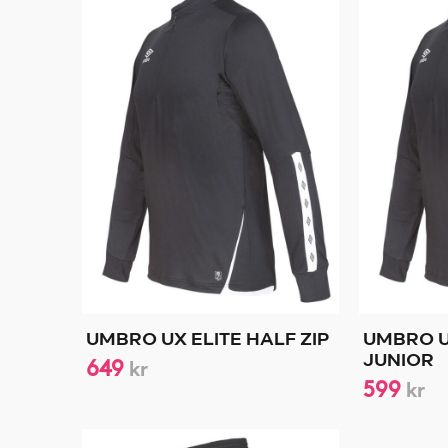
UMBRO UX ELITE HALF ZIP
UMBRO UX
649
JUNIOR
kr
599
kr