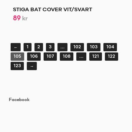
STIGA BAT COVER VIT/SVART
89
kr
←
1
2
3
…
102
103
104
105
106
107
108
…
121
122
123
→
Facebook